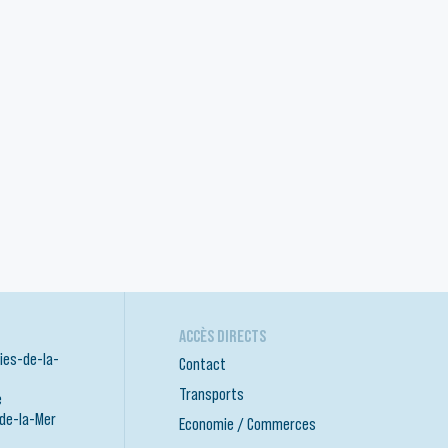
ACCÈS DIRECTS
ies-de-la-
Contact
Transports
e
-de-la-Mer
Economie / Commerces