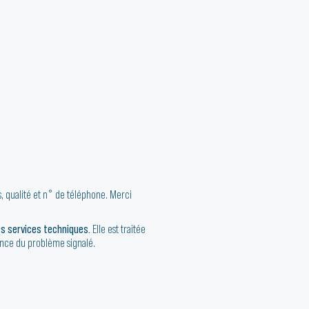
 qualité et n° de téléphone. Merci
s services techniques.
Elle est traitée
ence du problème signalé.