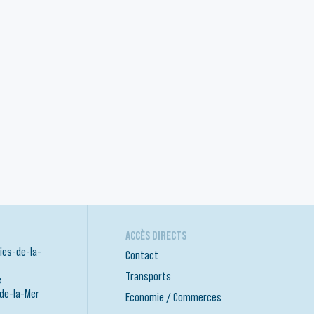
ACCÈS DIRECTS
ies-de-la-
Contact
Transports
e
-de-la-Mer
Economie / Commerces