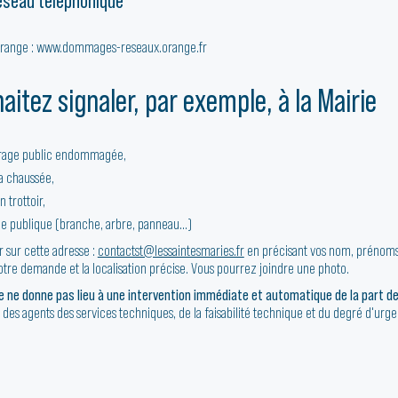
éseau téléphonique
ange : www.dommages-reseaux.orange.fr
aitez signaler, par exemple, à la Mairie
irage public endommagée,
la chaussée,
 trottoir,
ie publique (branche, arbre, panneau...)
 sur cette adresse :
contactst@lessaintesmaries.fr
en précisant vos nom, prénoms,
otre demande et la localisation précise. Vous pourrez joindre une photo.
ne donne pas lieu à une intervention immédiate et automatique de la part de
 des agents des services techniques, de la faisabilité technique et du degré d'urg